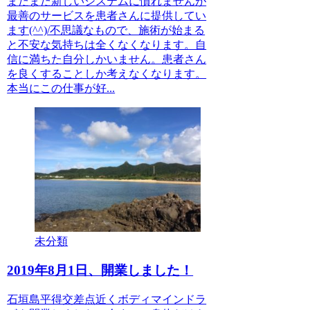
まだまだ新しいシステムに慣れませんが
最善のサービスを患者さんに提供してい
ます(^^)/不思議なもので、施術が始まる
と不安な気持ちは全くなくなります。自
信に満ちた自分しかいません。患者さん
を良くすることしか考えなくなります。
本当にこの仕事が好...
未分類
2019年8月1日、開業しました！
石垣島平得交差点近くボディマインドラ