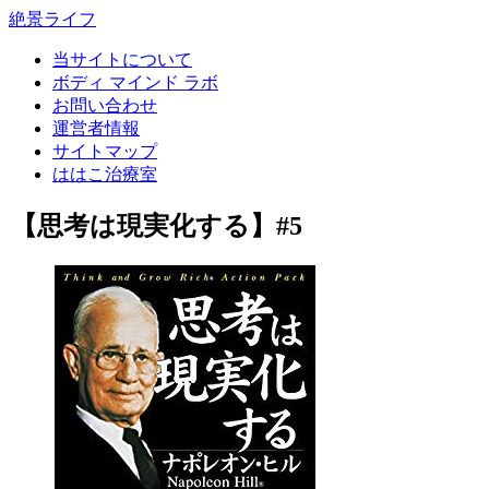
絶景ライフ
当サイトについて
ボディ マインド ラボ
お問い合わせ
運営者情報
サイトマップ
ははこ治療室
【思考は現実化する】#5