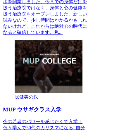
ボを開業しました。今までの身体だけを
扱う治療院ではなく、身体と心の健康を
扱う治療院をオープンしました。新しい
試みなので、少し時間はかかるかもしれ
ないけれど、これからは絶対心の時代に
なると確信しています。私...
聡健美の聡
MUP ウサギクラス入学
今の若者のパワーを感じたくて入学！
色々学んで50代のカリスマになる‼️自分