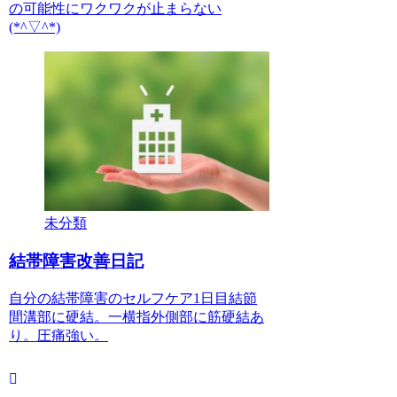
の可能性にワクワクが止まらない
(*^▽^*)
未分類
結帯障害改善日記
自分の結帯障害のセルフケア1日目結節
間溝部に硬結。一横指外側部に筋硬結あ
り。圧痛強い。