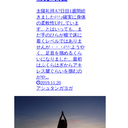
太陽礼拝A7日目1週間続
きました(^^♪確実に身体
の柔軟性UPしていま
す。とはいっても、ま
だ手のひらが横で床に
着くレベルではありま
せんが・・・(^^;ようや
く、足首を掴めるくら
いになりました。最初
はふくらはぎからアキ
レス腱ぐらいを掴むの
がや...
2019.11.20
アシュタンガヨガ