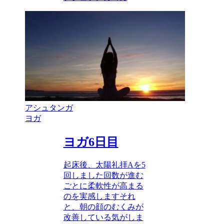
アシュタンガ
ヨガ
ヨガ6日目
起床後、太陽礼拝Aを5
回しました回数が進む
ごとに柔軟性が高まる
のを実感しますそれ
と、朝の顔のむくみが
改善している気がしま