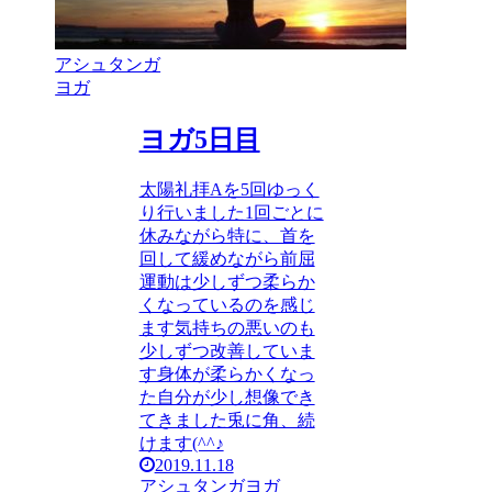
アシュタンガ
ヨガ
ヨガ5日目
太陽礼拝Aを5回ゆっく
り行いました1回ごとに
休みながら特に、首を
回して緩めながら前屈
運動は少しずつ柔らか
くなっているのを感じ
ます気持ちの悪いのも
少しずつ改善していま
す身体が柔らかくなっ
た自分が少し想像でき
てきました兎に角、続
けます(^^♪
2019.11.18
アシュタンガヨガ