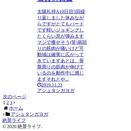
太陽礼拝A10日目5回繰
り返しました休みなが
らですがとてもハード
です軽いジョギングし
たくらい息が弾みます
マジで痩せそう(笑)肩回
りの筋肉が痛いけど可
動域は確実に広がって
きていますあとは、骨
盤周りの筋肉が伸びて
いるのを動作中に感じ
ますそれとや...
2019.11.23
アシュタンガヨガ
次のページ
1
2
3
次
ホーム
へ
アシュタンガヨガ
絶景ライフ
© 2020 絶景ライフ.