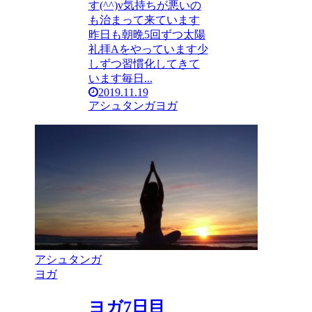
す(^^)v気持ちが悪いの
も治まって来ています
昨日も朝晩5回ずつ太陽
礼拝Aをやっています少
しずつ習慣化してきて
います毎日...
2019.11.19
アシュタンガヨガ
アシュタンガ
ヨガ
ヨガ7日目