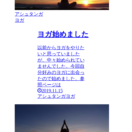
アシュタンガ
ヨガ
ヨガ始めました
以前からヨガをやりた
いと思っていました
が、中々始められてい
ませんでした。今回自
分好みのヨガに出会っ
たので始めました。参
照ページは
2019.11.15
アシュタンガヨガ