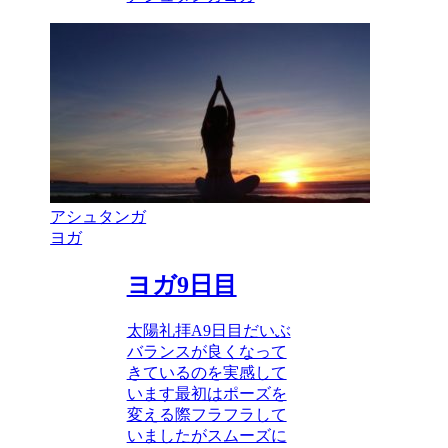
アシュタンガ
ヨガ
ヨガ9日目
太陽礼拝A9日目だいぶ
バランスが良くなって
きているのを実感して
います最初はポーズを
変える際フラフラして
いましたがスムーズに