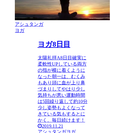
アシュタンガ
ヨガ
ヨガ8日目
太陽礼拝A8日目確実に
柔軟性UPしている両方
の指が横に着くように
なった朝一は、むくみ
もあり頭に血が上り鼻
づまりしてやはり少し
気持ちが悪い運動時間
は5回繰り返して約10分
少し姿勢もよくなって
きている気もするとに
かく、毎日続けます！
2019.11.21
アシュタンガヨガ