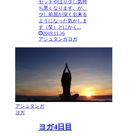
セットやはり少し気持
ち悪くなります。が、
少し前屈が深く出来る
ようになった気がしま
す（笑）とにかく...
2019.11.16
アシュタンガヨガ
アシュタンガ
ヨガ
ヨガ4日目