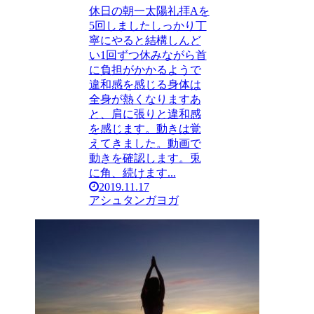
休日の朝一太陽礼拝Aを
5回しましたしっかり丁
寧にやると結構しんど
い1回ずつ休みながら首
に負担がかかるようで
違和感を感じる身体は
全身が熱くなりますあ
と、肩に張りと違和感
を感じます。動きは覚
えてきました。動画で
動きを確認します。兎
に角、続けます...
2019.11.17
アシュタンガヨガ