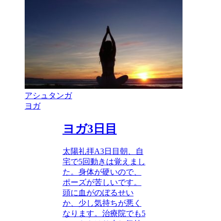
アシュタンガ
ヨガ
ヨガ3日目
太陽礼拝A3日目朝、自
宅で5回動きは覚えまし
た。身体が硬いので、
ポーズが苦しいです。
頭に血がのぼるせい
か、少し気持ちが悪く
なります。治療院でも5