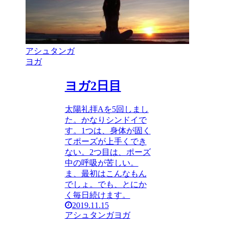
アシュタンガ
ヨガ
ヨガ2日目
太陽礼拝Aを5回しまし
た。かなりシンドイで
す。1つは、身体が固く
てポーズが上手くでき
ない。2つ目は、ポーズ
中の呼吸が苦しい。
ま、最初はこんなもん
でしょ。でも、とにか
く毎日続けます。
2019.11.15
アシュタンガヨガ